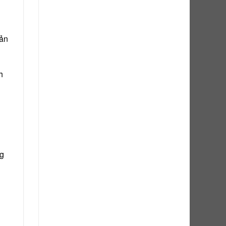
sản
h
ng