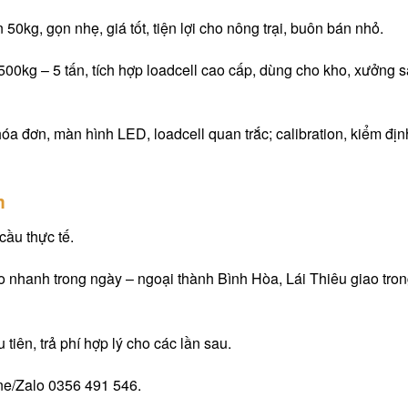
n 50kg, gọn nhẹ, giá tốt, tiện lợi cho nông trại, buôn bán nhỏ.
 500kg – 5 tấn, tích hợp loadcell cao cấp, dùng cho kho, xưởng 
 hóa đơn, màn hình LED, loadcell quan trắc; calibration, kiểm địn
m
ầu thực tế.
ao nhanh trong ngày – ngoại thành Bình Hòa, Lái Thiêu giao tro
 tiên, trả phí hợp lý cho các lần sau.
ne/Zalo 0356 491 546.