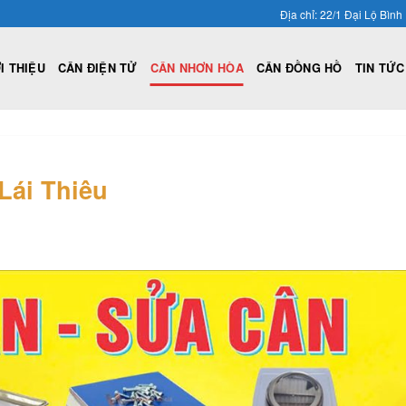
Địa chỉ: 22/1 Đại Lộ Bì
I THIỆU
CÂN ĐIỆN TỬ
CÂN NHƠN HÒA
CÂN ĐỒNG HỒ
TIN TỨC
Lái Thiêu