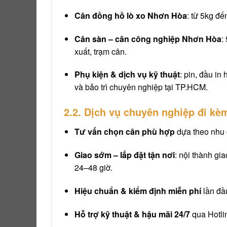
Cân đồng hồ lò xo Nhơn Hòa
: từ 5kg đế
Cân sàn – cân công nghiệp Nhơn Hòa
:
xuất, trạm cân.
Phụ kiện & dịch vụ kỹ thuật
: pin, đầu in
và bảo trì chuyên nghiệp tại TP.HCM.
2.2. Dịch vụ chuyên nghiệp đi kè
Tư vấn chọn cân phù hợp
dựa theo nhu c
Giao sớm – lắp đặt tận nơi
: nội thành gi
24–48 giờ.
Hiệu chuẩn & kiểm định miễn phí
lần đầu
Hỗ trợ kỹ thuật & hậu mãi 24/7
qua Hotli