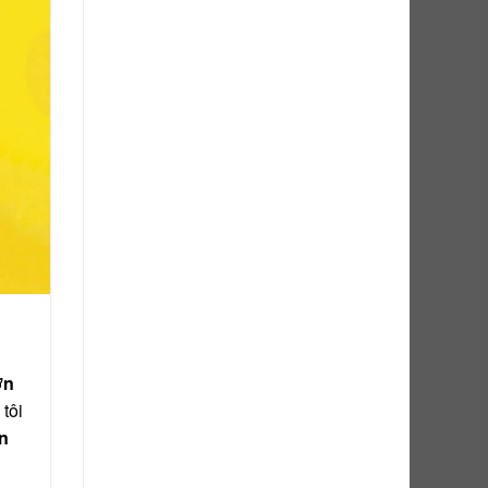
ơn
tôi
ến