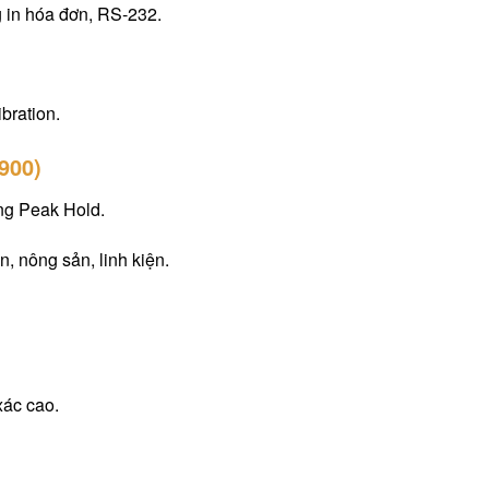
g in hóa đơn, RS‑232.
bration.
8900)
ng Peak Hold.
, nông sản, linh kiện.
xác cao.