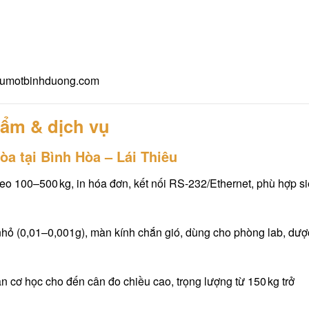
umotbinhduong.com
hẩm & dịch vụ
òa tại Bình Hòa – Lái Thiêu
reo 100–500 kg, in hóa đơn, kết nối RS‑232/Ethernet, phù hợp s
 nhỏ (0,01–0,001g), màn kính chắn gió, dùng cho phòng lab, dượ
 cân cơ học cho đến cân đo chiều cao, trọng lượng từ 150 kg trở