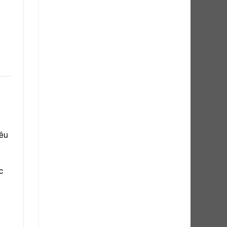
iêu
c