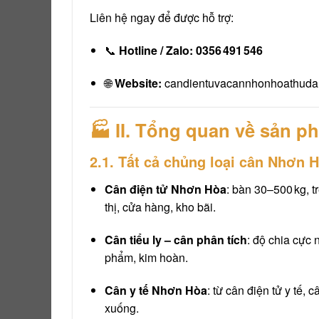
Liên hệ ngay để được hỗ trợ:
📞
Hotline / Zalo: 0356 491 546
🌐
Website:
candientuvacannhonhoathuda
🏭 II. Tổng quan về sản p
2.1. Tất cả chủng loại cân Nhơn H
Cân điện tử Nhơn Hòa
: bàn 30–500 kg, t
thị, cửa hàng, kho bãi.
Cân tiểu ly – cân phân tích
: độ chia cực
phẩm, kim hoàn.
Cân y tế Nhơn Hòa
: từ cân điện tử y tế,
xuống.