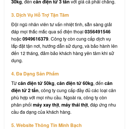
30kg
, đến
cân điện tử 3 tấn
với giá cả phải chăng.
3. Dịch Vụ Hỗ Trợ Tận Tâm
Đội ngũ nhân viên tư vấn nhiệt tình, sẵn sàng giải
đáp mọi thắc mắc qua số điện thoại
0356491546
hoặc
0949616379
. Công ty còn cung cấp dịch vụ
lắp đặt tận nơi, hướng dẫn sử dụng, và bảo hành lên
đến 12 tháng, đảm bảo khách hàng yên tâm khi sử
dụng.
4. Đa Dạng Sản Phẩm
Từ
cân điện tử 50kg
,
cân điện tử 60kg
, đến
cân
điện tử 2 tấn
, công ty cung cấp đầy đủ các loại cân
phù hợp với mọi nhu cầu. Ngoài ra, công ty còn
phân phối
máy xay thịt
,
máy thái thịt
, đáp ứng nhu
cầu đa dạng của khách hàng.
5. Website Thông Tin Minh Bạch