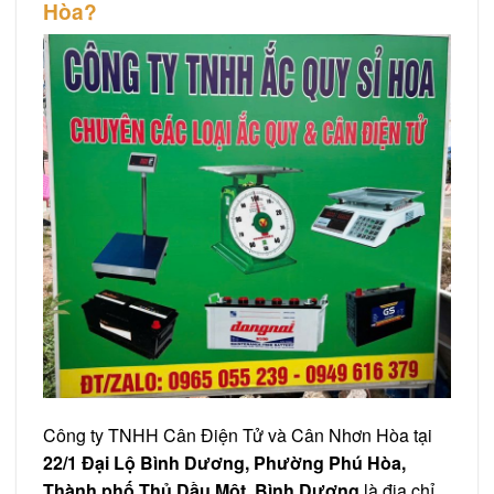
Hòa?
Công ty TNHH Cân Điện Tử và Cân Nhơn Hòa tại
22/1 Đại Lộ Bình Dương, Phường Phú Hòa,
Thành phố Thủ Dầu Một, Bình Dương
là địa chỉ