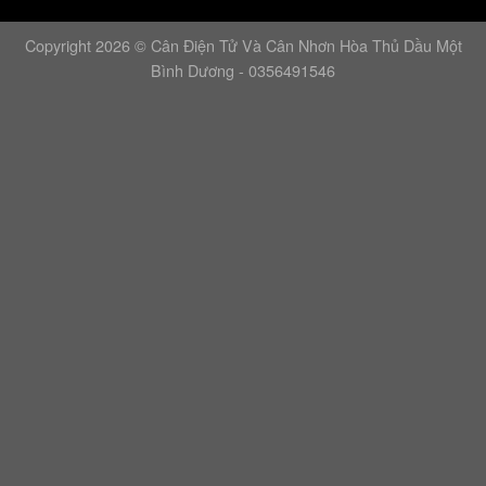
Copyright 2026 © Cân Điện Tử Và Cân Nhơn Hòa Thủ Dầu Một
Bình Dương - 0356491546