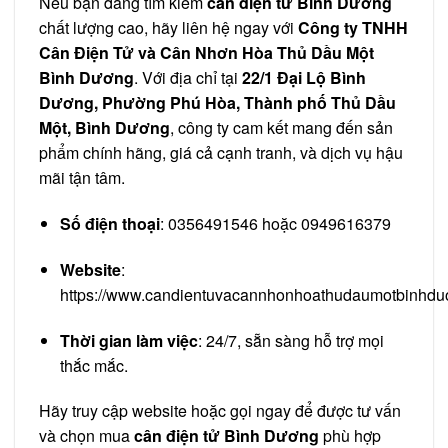
Nếu bạn đang tìm kiếm
cân điện tử Bình Dương
chất lượng cao, hãy liên hệ ngay với
Công ty TNHH
Cân Điện Tử và Cân Nhơn Hòa Thủ Dầu Một
Bình Dương
. Với địa chỉ tại
22/1 Đại Lộ Bình
Dương, Phường Phú Hòa, Thành phố Thủ Dầu
Một, Bình Dương
, công ty cam kết mang đến sản
phẩm chính hãng, giá cả cạnh tranh, và dịch vụ hậu
mãi tận tâm.
Số điện thoại
: 0356491546 hoặc 0949616379
Website
:
https://www.candientuvacannhonhoathudaumotbinhdu
Thời gian làm việc
: 24/7, sẵn sàng hỗ trợ mọi
thắc mắc.
Hãy truy cập website hoặc gọi ngay để được tư vấn
và chọn mua
cân điện tử Bình Dương
phù hợp