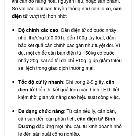
khi cân đo hàng hóa, nguyên liệu, hoặc sản phẩm.
So với các loại cân truyền thống như cân lò xo,
cân
điện tử
vượt trội hơn nhờ:
Độ chính xác cao
:
Cân điện tử có bước nhảy
nhỏ
, thường từ 0.001g đến 100g tùy loại, đảm
bảo kết quả cân chính xác gần như tuyệt đối. Ví
dụ, một chiếc cân bàn điện tử 150kg có bước
nhảy 20g, sai số tối đa chỉ ±10g, giúp giảm thiểu
sai lệch trong giao dịch thương mại.
Tốc độ xử lý nhanh
:
Chỉ trong 2-5 giây,
cân
điện tử
hiển thị kết quả trên màn hình LED, tiết
kiệm thời gian và nâng cao hiệu suất công việc.
Đa dạng chức năng
: Từ cân tiểu ly, cân bàn,
cân sàn đến cân phân tích,
cân điện tử Bình
Dương
đáp ứng mọi nhu cầu từ kinh doanh nhỏ
lẻ đến sản xuất công nghiệp.