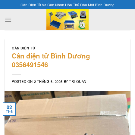
Skip
Cân Điện Tử Và Cân Nhơn Hòa Thủ Dầu Một Bình Dương
to
content
CÂN ĐIỆN TỬ
Cân điện tử Bình Dương
0356491546
POSTED ON
2 THÁNG 6, 2025
BY
TRI QUAN
02
Th6