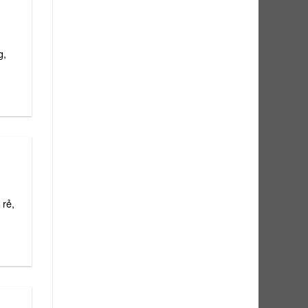
g,
 rẻ,