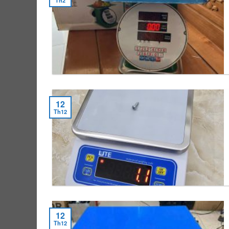
Th2
12
Th12
12
Th12