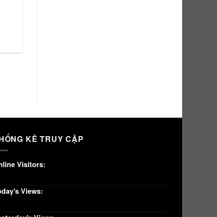
HỐNG KÊ TRUY CẬP
line Visitors:
oday's Views: