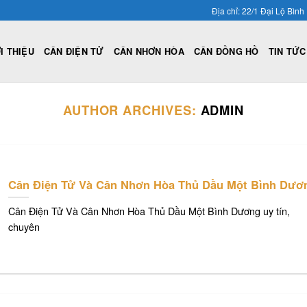
Địa chỉ: 22/1 Đại Lộ Bì
I THIỆU
CÂN ĐIỆN TỬ
CÂN NHƠN HÒA
CÂN ĐỒNG HỒ
TIN TỨC
AUTHOR ARCHIVES:
ADMIN
Cân Điện Tử Và Cân Nhơn Hòa Thủ Dầu Một Bình Dươ
Cân Điện Tử Và Cân Nhơn Hòa Thủ Dầu Một Bình Dương uy tín,
chuyên