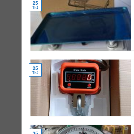
25
Th2
25
Th2
25