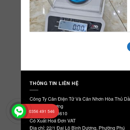
THÔNG TIN LIÊN HỆ
Công Ty Cân Điện Tử Và Cân Nhơn Hòa Thủ D
Một Bình Dương
0356 491 546
MST: 3703123610
Có Xuất Hoá Đơn VAT
Địa chỉ: 22/1 Đại Lộ Bình Dương, Phường Phú