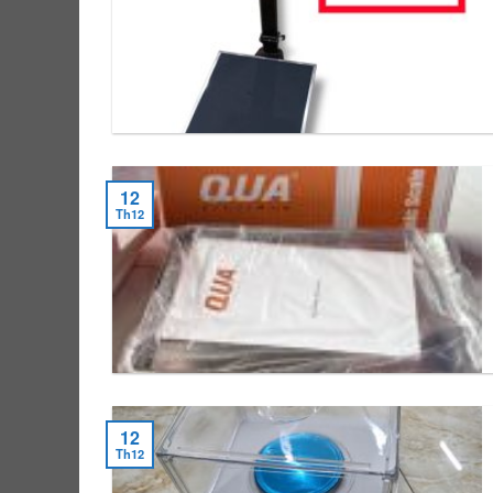
12
Th12
12
Th12