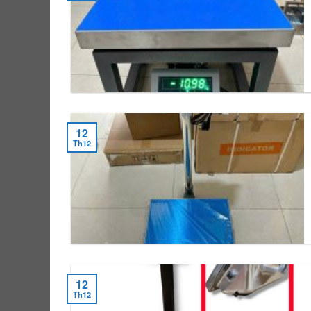
12
Th12
12
Th12