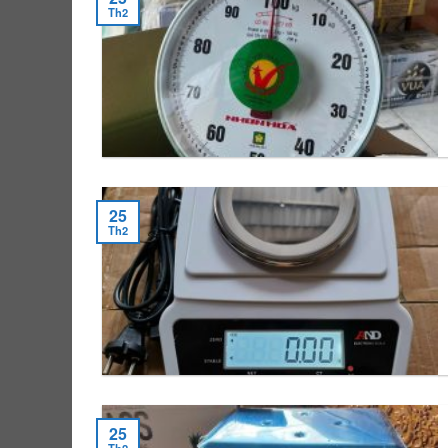
Th2
25
Th2
25