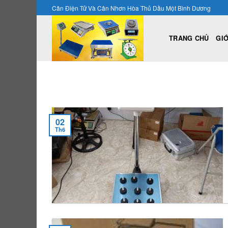
Skip
Cân Điện Tử Và Cân Nhơn Hòa Thủ Dầu Một Bình Dương
to
content
TRANG CHỦ
GIỚ
02
Th6